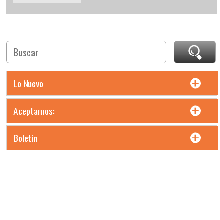
Lo Nuevo
Aceptamos:
Boletín
Precios en moneda Pesos MXN. Incluyen IVA. Precios L.A.B.
Chihuahua, Chih.
Todos los derechos reservados. Maltas e Insumos Cerveceros