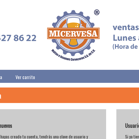
ta
Ver carrito
a
nuevos
Usuari
hayas creado tu cuenta, tendrás una clave de usuario y
Si ya ti