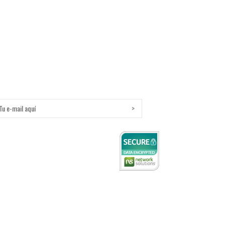
Boletín
nscríbete para recibir informacion y ofertas de nuestra tienda.
ih.
614) 413.02.16.