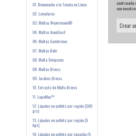
contraseña q
01. Bienvenido a la Tienda en Linea
con nosotro
02. Levaduras
03. Maltas Weyermann®
Crear u
04. Maltas AvanGard
06. Maltas Gambrinus
07. Maltas Rahr
08. Malta Simpsons
08. Maltas Briess
09. Jarabes Briess
10. Extracto de Malta Briess
11. LupoMax™
12. Lúpulos en pellets por región (500
grs)
13. Lúpulos en pellets por región (5
kgs)
14. Lúpulos en pellets por cosecha (5