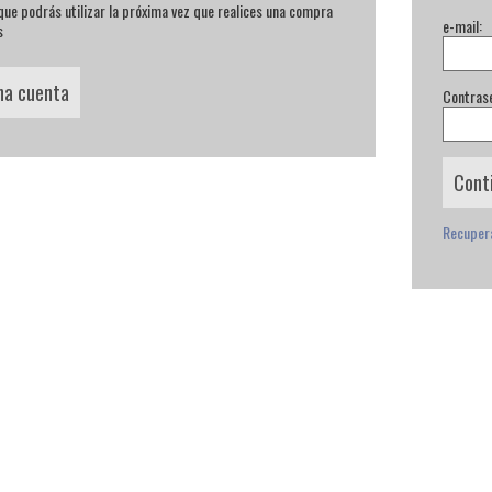
ue podrás utilizar la próxima vez que realices una compra
e-mail:
s
na cuenta
Contras
Recuper