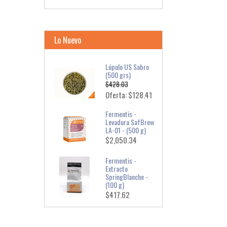
Lo Nuevo
Lúpulo US Sabro
(500 grs)
$428.03
Oferta: $128.41
Fermentis -
Levadura SafBrew
LA-01 - (500 g)
$2,050.34
Fermentis -
Extracto
SpringBlanche -
(100 g)
$417.62