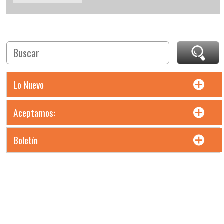
Lo Nuevo
Aceptamos:
Boletín
Precios en moneda Pesos MXN. Incluyen IVA. Precios L.A.B.
Chihuahua, Chih.
Todos los derechos reservados. Maltas e Insumos Cerveceros