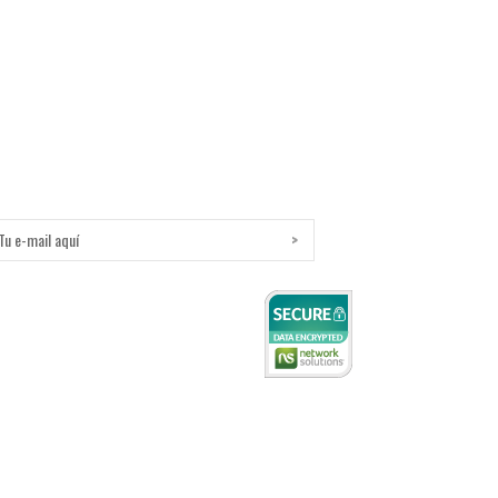
Boletín
nscríbete para recibir informacion y ofertas de nuestra tienda.
ih.
614) 413.02.16.