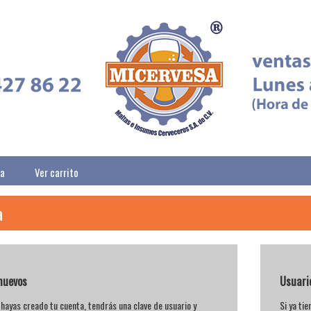
ta
Ver carrito
a
nuevos
Usuari
hayas creado tu cuenta, tendrás una clave de usuario y
Si ya ti