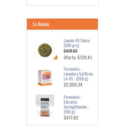
Lo Nuevo
Lúpulo US Sabro
(500 grs)
$428.03
Oferta: $128.41
Fermentis -
Levadura SafBrew
LA-01 - (500 g)
$2,050.34
Fermentis -
Extracto
SpringBlanche -
(100 g)
$417.62