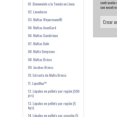
contraseña q
01. Bienvenido a la Tienda en Linea
con nosotro
02. Levaduras
03. Maltas Weyermann®
Crear u
04. Maltas AvanGard
06. Maltas Gambrinus
07. Maltas Rahr
08. Malta Simpsons
08. Maltas Briess
09. Jarabes Briess
10. Extracto de Malta Briess
11. LupoMax™
12. Lúpulos en pellets por región (500
grs)
13. Lúpulos en pellets por región (5
kgs)
14. Lúpulos en pellets por cosecha (5