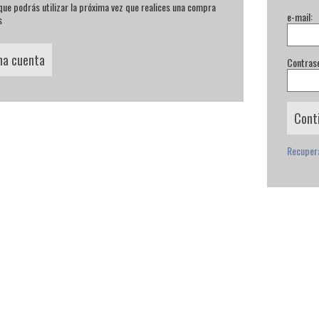
ue podrás utilizar la próxima vez que realices una compra
e-mail:
s
na cuenta
Contras
Recuper