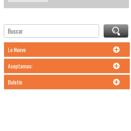
Lo Nuevo
Aceptamos:
Boletín
Precios en moneda Pesos MXN. Incluyen IVA. Precios L.A.B.
Chihuahua, Chih.
Todos los derechos reservados. Maltas e Insumos Cerveceros