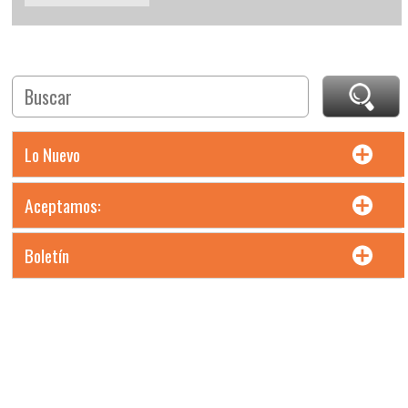
Lo Nuevo
Aceptamos:
Boletín
Precios en moneda Pesos MXN. Incluyen IVA. Precios L.A.B.
Chihuahua, Chih.
Todos los derechos reservados. Maltas e Insumos Cerveceros