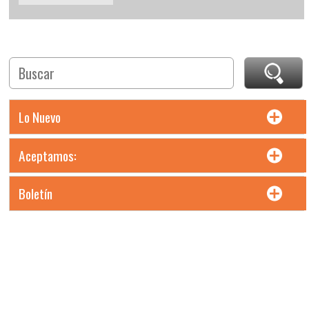
Lo Nuevo
Aceptamos:
Boletín
Precios en moneda Pesos MXN. Incluyen IVA. Precios L.A.B.
Chihuahua, Chih.
Todos los derechos reservados. Maltas e Insumos Cerveceros