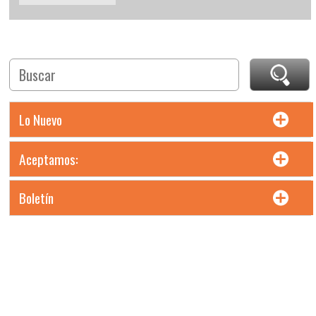
Lo Nuevo
Aceptamos:
Boletín
Precios en moneda Pesos MXN. Incluyen IVA. Precios L.A.B.
Chihuahua, Chih.
Todos los derechos reservados. Maltas e Insumos Cerveceros