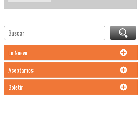
Lo Nuevo
Aceptamos:
Boletín
Precios en moneda Pesos MXN. Incluyen IVA. Precios L.A.B.
Chihuahua, Chih.
Todos los derechos reservados. Maltas e Insumos Cerveceros